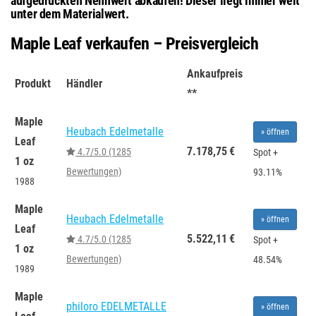
aufgedruckten Nennwert abkaufen! Dieser liegt immer weit
unter dem Materialwert.
Maple Leaf verkaufen – Preisvergleich
Ankaufpreis
Produkt
Händler
**
Maple
Heubach Edelmetalle
»
öffnen
Leaf
7.178,75 €
4.7/5.0 (1285
Spot +
1 oz
Bewertungen)
93.11%
1988
Maple
Heubach Edelmetalle
»
öffnen
Leaf
5.522,11 €
4.7/5.0 (1285
Spot +
1 oz
Bewertungen)
48.54%
1989
Maple
philoro EDELMETALLE
»
öffnen