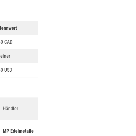
Nennwert
50 CAD
keiner
50 USD
Händler
MP Edelmetalle