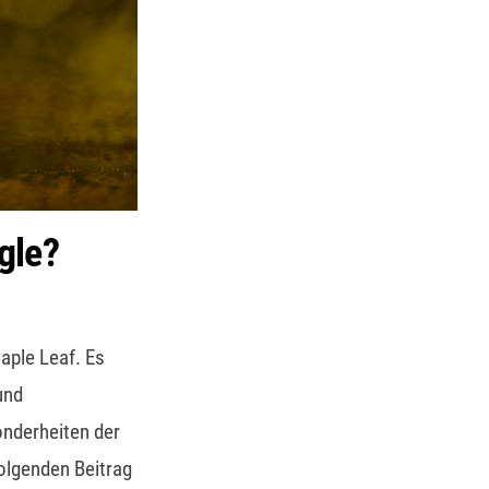
gle?
aple Leaf. Es
und
onderheiten der
olgenden Beitrag