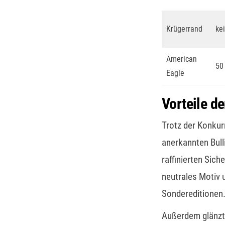
Krügerrand
ke
American
50
Eagle
Vorteile d
Trotz der Konkur
anerkannten Bull
raffinierten Sic
neutrales Motiv 
Sondereditionen
Außerdem glänzt 