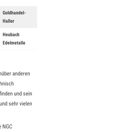
Goldhandel-
Haller
Heubach
Edelmetalle
enüber anderen
chnisch
finden und sein
und sehr vielen
ie NGC