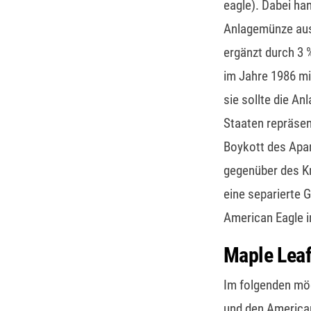
eagle). Dabei han
Anlagemünze aus 
ergänzt durch 3 
im Jahre 1986 mi
sie sollte die A
Staaten repräsen
Boykott des Apar
gegenüber des Kr
eine separierte 
American Eagle i
Maple Leaf
Im folgenden möc
und den American