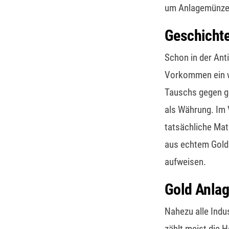
um Anlagemünzen
Geschicht
Schon in der Ant
Vorkommen ein we
Tauschs gegen g
als Währung. Im V
tatsächliche Mat
aus echtem Gold 
aufweisen.
Gold Anla
Nahezu alle Indu
zählt meist die 