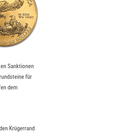
lten Sanktionen
rundsteine für
lfen dem
 den Krügerrand