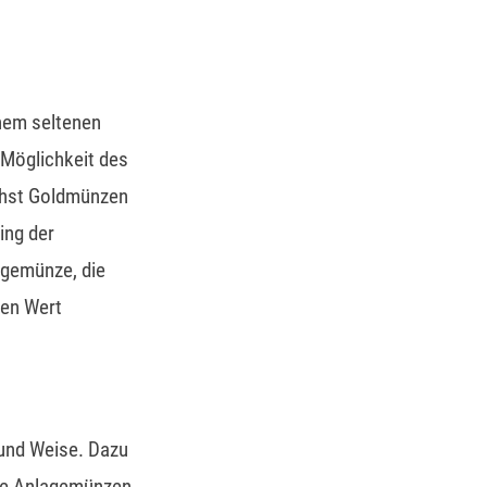
inem seltenen
 Möglichkeit des
chst Goldmünzen
ing der
agemünze, die
ren Wert
 und Weise. Dazu
die Anlagemünzen