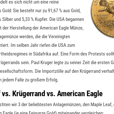
delt es sich nicht um eine reine
Gold: Sie besteht nur zu 91,67 % aus Gold,
% Silber und 5,33 % Kupfer. Die USA begannen
t der Herstellung der American Eagle Münze,
nlagemünze werden, die die Vereinigten
tiert. Im selben Jahr riefen die USA zum
theidsregimes in Südafrika auf. Eine Form des Protests sol
ügerrands sein. Paul Kruger legte zu seiner Zeit die ersten G
Gesellschaftsform. Die Importzölle auf den Krügerrand verha
n jedem Falle zu großem Erfolg.
 vs. Krügerrand vs. American Eagle
hten wir 3 der beliebtesten Anlagemünzen, den Maple Leaf,
 Eagle (je eine Feinunze Gold) miteinander vergleichen: