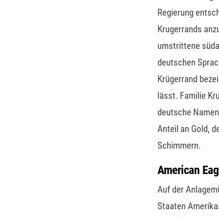
Regierung entsch
Krugerrands anz
umstrittene süda
deutschen Sprach
Krügerrand bezei
lässt. Familie K
deutsche Namen ü
Anteil an Gold, d
Schimmern.
American Eag
Auf der Anlagemü
Staaten Amerikas