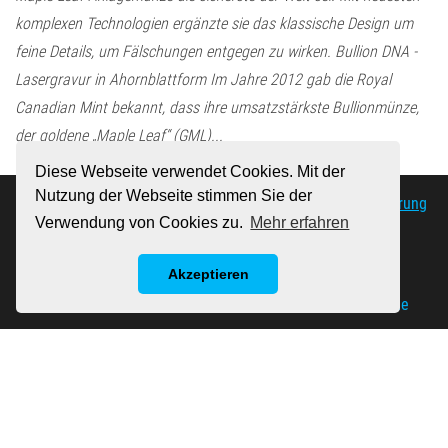
komplexen Technologien ergänzte sie das klassische Design um
feine Details, um Fälschungen entgegen zu wirken. Bullion DNA -
Lasergravur in Ahornblattform Im Jahre 2012 gab die Royal
Canadian Mint bekannt, dass ihre umsatzstärkste Bullionmünze,
der goldene „Maple Leaf“ (GML)...
Diese Webseite verwendet Cookies. Mit der
Nutzung der Webseite stimmen Sie der
© 2019 Maple-Leaf.de |
Impressum
|
Datenschutzerklärung
Verwendung von Cookies zu.
Mehr erfahren
Product Images: Courtesy of APMEX.com
Akzeptieren
Stolz präsentiert von
WordPress
|
Theme:
Envo Magazine