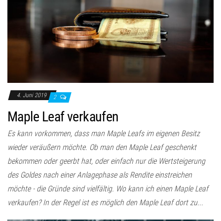
4. Juni 2019
2
Maple Leaf verkaufen
Es kann vorkommen, dass man Maple Leafs im eigenen Besitz
wieder veräußern möchte. Ob man den Maple Leaf geschenkt
bekommen oder geerbt hat, oder einfach nur die Wertsteigerung
des Goldes nach einer Anlagephase als Rendite einstreichen
möchte - die Gründe sind vielfältig. Wo kann ich einen Maple Leaf
verkaufen? In der Regel ist es möglich den Maple Leaf dort zu...