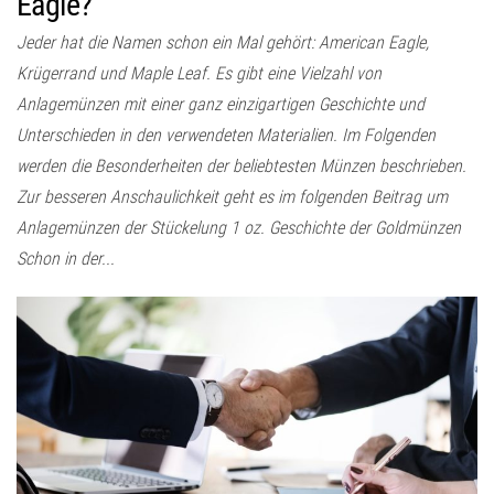
Eagle?
Jeder hat die Namen schon ein Mal gehört: American Eagle,
Krügerrand und Maple Leaf. Es gibt eine Vielzahl von
Anlagemünzen mit einer ganz einzigartigen Geschichte und
Unterschieden in den verwendeten Materialien. Im Folgenden
werden die Besonderheiten der beliebtesten Münzen beschrieben.
Zur besseren Anschaulichkeit geht es im folgenden Beitrag um
Anlagemünzen der Stückelung 1 oz. Geschichte der Goldmünzen
Schon in der...