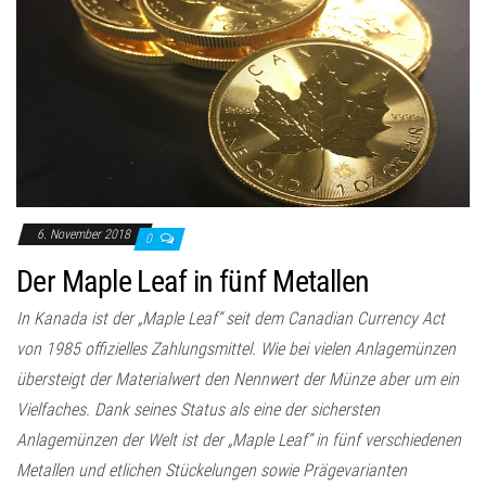
6. November 2018
0
Der Maple Leaf in fünf Metallen
In Kanada ist der „Maple Leaf“ seit dem Canadian Currency Act
von 1985 offizielles Zahlungsmittel. Wie bei vielen Anlagemünzen
übersteigt der Materialwert den Nennwert der Münze aber um ein
Vielfaches. Dank seines Status als eine der sichersten
Anlagemünzen der Welt ist der „Maple Leaf“ in fünf verschiedenen
Metallen und etlichen Stückelungen sowie Prägevarianten