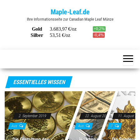
Zum
Maple-Leaf.de
Inhalt
Ihre Informationsseite zur Canadian Maple Leaf Münze
springen
ESSENTIELLES WISSEN
2. September 2019
22. August 2019
11. August 20
Aus
Aus
0
Die Gestaltung des
Wo kann man einen
Die Sonderedi